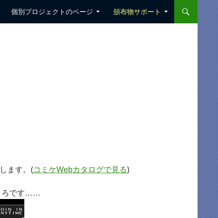
個別プロジェクトのページ
頒布物サポート
します。(
コミケWebカタログで見る
)
ころです……