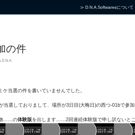
コンテンツへスキップ
≫ D.N.A.Softwaresについて
参加の件
D.N.A.
ミケ当選の件を書いていませんでした。
が当選しておりまして、場所が3日目(大晦日)の西つ-01bで参加
物……の
体験版
を出します……2回連続体験版で申し訳ないと