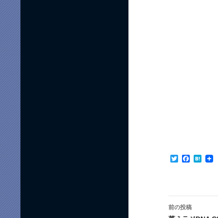
T
F
H
w
a
a
i
c
t
t
e
e
t
b
n
e
o
a
投
r
o
前の投稿
k