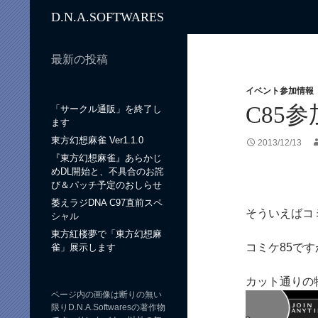
検
D.N.A.
SOFTWARES
索
最新の投稿
イベント参加情報
C85
「サークル通販」を終了し
ます
東方幻想麻雀 Ver1.1.0
2013/12/13
『東方幻想麻雀』あらかじ
めDL開始と、不具合のお詫
び＆パッチ予定のおしらせ
萎えラジDNA C97直前スペ
そういえばコ
シャル
東方紅楼夢で「東方幻想麻
コミケ85です
雀」展示します
カット通りの
ページ内の画像は断りの無い
限りD.N.A.Softwaresの著作物