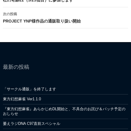
稿
杜の奇跡22（5/25仙台）に参加します
ナ
次の投稿
ビ
PROJECT YNP様作品の通販取り扱い開始
ゲ
ー
シ
ョ
最新の投稿
ン
「サークル通販」を終了します
東方幻想麻雀 Ver1.1.0
『東方幻想麻雀』あらかじめDL開始と、不具合のお詫び＆パッチ予定の
おしらせ
萎えラジDNA C97直前スペシャル