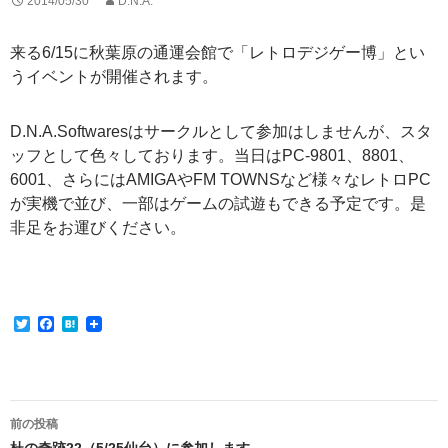
2014/05/30
D.N.A.
来る6/15に秋葉原の通運会館で「レトロデジゲー博」とい
うイベントが開催されます。
D.N.A.Softwaresはサークルとして参加はしませんが、スタ
ッフとして色々しております。当日はPC-9801、8801、
6001、さらにはAMIGAやFM TOWNSなど様々なレトロPC
が実機で並び、一部はゲームの試遊もできる予定です。是
非足をお運びください。
T
F
H
w
a
a
i
c
t
t
e
e
t
b
n
e
o
a
投
r
o
前の投稿
k