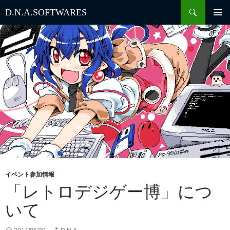
検
D.N.A.
SOFTWARES
索
コ
ン
テ
ン
ツ
へ
ス
キ
ッ
プ
イベント参加情報
「レトロデジゲー博」につ
いて