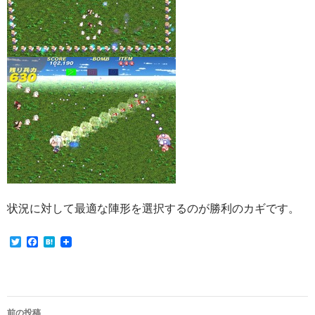
状況に対して最適な陣形を選択するのが勝利のカギです。
T
F
H
w
a
a
i
c
t
t
e
e
t
b
n
e
o
a
投
r
o
前の投稿