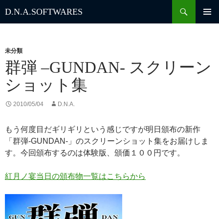
検
D.N.A.
SOFTWARES
索
コ
ン
テ
ン
未分類
ツ
群弾 –GUNDAN- スクリーン
へ
ショット集
ス
キ
ッ
2010/05/04
D.N.A.
プ
もう何度目だギリギリという感じですが明日頒布の新作
「群弾-GUNDAN-」のスクリーンショット集をお届けしま
す。今回頒布するのは体験版、頒価１００円です。
紅月ノ宴当日の頒布物一覧はこちらから