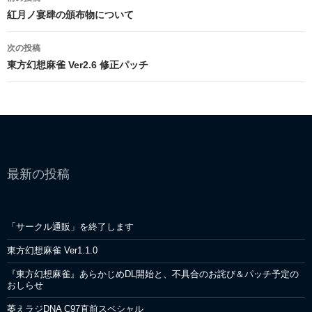
k
稿
紅月ノ宴肆の頒布物について
ナ
次の投稿
ビ
東方幻想麻雀 Ver2.6 修正パッチ
ゲ
ー
シ
ョ
最新の投稿
ン
「サークル通販」を終了します
東方幻想麻雀 Ver1.1.0
『東方幻想麻雀』あらかじめDL開始と、不具合のお詫び＆パッチ予定の
おしらせ
萎えラジDNA C97直前スペシャル