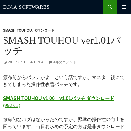
検
D.N.A.
SOFTWARES
索
コ
ン
テ
ン
SMASH TOUHOU
,
ダウンロード
ツ
SMASH TOUHOU ver1.01パ
へ
ッチ
ス
キ
ッ
2011/03/11
D.N.A.
4件のコメント
プ
頒布前からパッチかよ！という話ですが、マスター後にで
きてしまった操作性改善パッチです。
SMASH TOUHOU v1.00→v1.01パッチ ダウンロード
(992KB)
致命的なバグはなかったのですが、照準の操作性の向上を
図っています。当日お求めの予定の方は是非ダウンロード