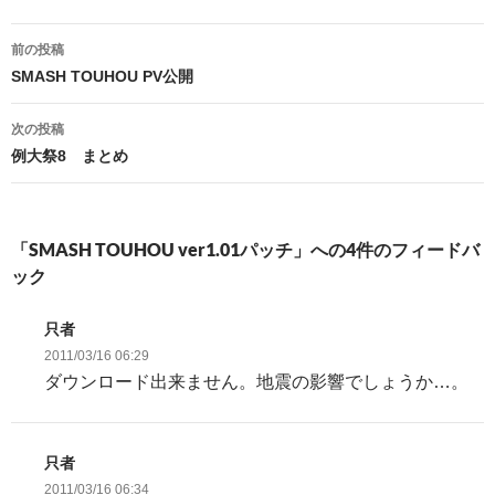
t
b
n
e
o
a
投
r
o
前の投稿
k
稿
SMASH TOUHOU PV公開
ナ
次の投稿
ビ
例大祭8 まとめ
ゲ
ー
「SMASH TOUHOU ver1.01パッチ」への4件のフィードバ
シ
ック
ョ
只者
ン
2011/03/16 06:29
ダウンロード出来ません。地震の影響でしょうか…。
只者
2011/03/16 06:34