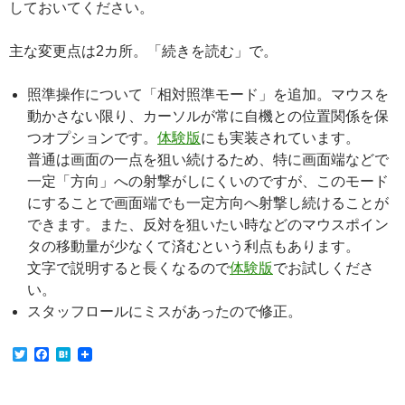
しておいてください。
主な変更点は2カ所。「続きを読む」で。
照準操作について「相対照準モード」を追加。マウスを
動かさない限り、カーソルが常に自機との位置関係を保
つオプションです。
体験版
にも実装されています。
普通は画面の一点を狙い続けるため、特に画面端などで
一定「方向」への射撃がしにくいのですが、このモード
にすることで画面端でも一定方向へ射撃し続けることが
できます。また、反対を狙いたい時などのマウスポイン
タの移動量が少なくて済むという利点もあります。
文字で説明すると長くなるので
体験版
でお試しくださ
い。
スタッフロールにミスがあったので修正。
T
F
H
w
a
a
i
c
t
t
e
e