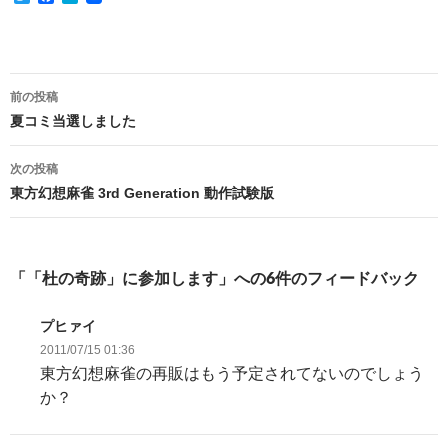
w
a
a
i
c
t
t
e
e
t
b
n
e
o
a
投
r
o
前の投稿
k
稿
夏コミ当選しました
ナ
次の投稿
ビ
東方幻想麻雀 3rd Generation 動作試験版
ゲ
ー
「「杜の奇跡」に参加します」への6件のフィードバック
シ
プヒァイ
ョ
2011/07/15 01:36
ン
東方幻想麻雀の再販はもう予定されてないのでしょう
か？