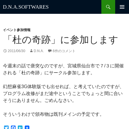
検
D.N.A.
SOFTWARES
索
コ
ン
テ
ン
イベント参加情報
ツ
「杜の奇跡」に参加します
へ
ス
2011/06/30
D.N.A.
6件のコメント
キ
ッ
今週末の話で唐突なのですが、宮城県仙台市で７/３に開催
プ
される「杜の奇跡」にサークル参加します。
幻想麻雀3G体験版でも出せれば、と考えていたのですが、
プログラム改修がまだ途中ということでちょっと間に合い
そうにありません。ごめんなさい。
そういうわけで頒布物は既刊メインの予定です。
T
F
H