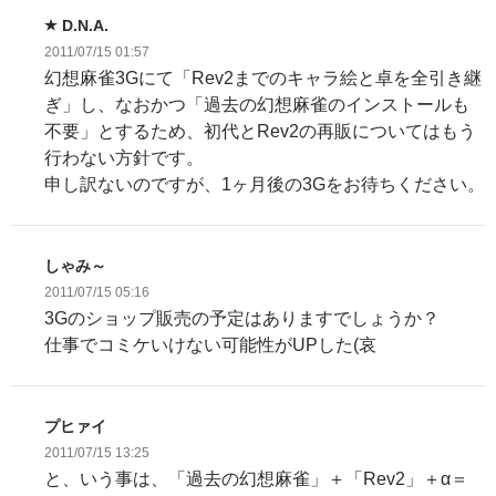
D.N.A.
2011/07/15 01:57
幻想麻雀3Gにて「Rev2までのキャラ絵と卓を全引き継
ぎ」し、なおかつ「過去の幻想麻雀のインストールも
不要」とするため、初代とRev2の再販についてはもう
行わない方針です。
申し訳ないのですが、1ヶ月後の3Gをお待ちください。
しゃみ～
2011/07/15 05:16
3Gのショップ販売の予定はありますでしょうか？
仕事でコミケいけない可能性がUPした(哀
プヒァイ
2011/07/15 13:25
と、いう事は、「過去の幻想麻雀」＋「Rev2」＋α＝