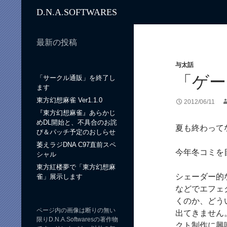
検
D.N.A.
SOFTWARES
索
最新の投稿
与太話
「ゲー
「サークル通販」を終了し
ます
東方幻想麻雀 Ver1.1.0
2012/06/11
『東方幻想麻雀』あらかじ
めDL開始と、不具合のお詫
夏も終わって
び＆パッチ予定のおしらせ
萎えラジDNA C97直前スペ
今年冬コミを
シャル
東方紅楼夢で「東方幻想麻
シェーダー的
雀」展示します
などでエフェ
くのか、どう
ページ内の画像は断りの無い
出てきません
限りD.N.A.Softwaresの著作物
クト制作に興