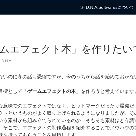
コンテンツへスキップ
≫ D.N.A.Softwaresについて
ムエフェクト本」を作りたい
D.N.A.
ないのに冬の話も恐縮ですが、今のうちから話を始めておかな
目標として「
ゲームエフェクトの本
」を作ろうと考えています
な意味でのエフェクトではなく、ヒットマークだったり爆発だった
クトというものがよく取り上げられるようになりましたが、そ
いう素材から組み立てられているのか、そもそも素材はどう調
。そこで、エフェクトの制作過程を紹介することでノウハウの
味を持ってもらうことを目指します。