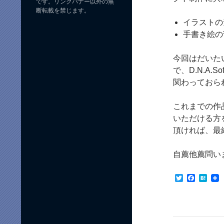
です。リンクバナー以外の無
断転載を禁じます。
イラストの
手書き絵の
今回はだいた
で、D.N.A
関わっておら
これまでの作
いただける方
頂ければ、最終
自薦他薦問い
T
F
H
w
a
a
i
c
t
t
e
e
t
b
n
e
o
a