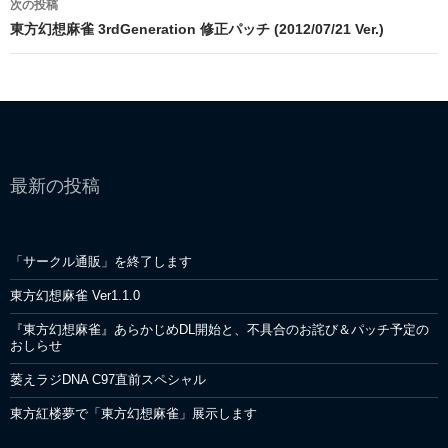
次の投稿
ビ
東方幻想麻雀 3rdGeneration 修正パッチ (2012/07/21 Ver.)
ゲ
ー
シ
ョ
最新の投稿
ン
「サークル通販」を終了します
東方幻想麻雀 Ver1.1.0
『東方幻想麻雀』あらかじめDL開始と、不具合のお詫び＆パッチ予定の
おしらせ
萎えラジDNA C97直前スペシャル
東方紅楼夢で「東方幻想麻雀」展示します