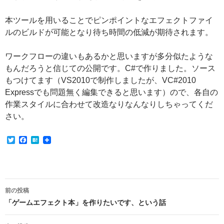
本ツールを用いることでピンポイントなエフェクトファイ
ルのビルドが可能となり待ち時間の低減が期待されます。
ワークフローの違いもあるかと思いますが多分似たような
もんだろうと信じての公開です。C#で作りました。ソース
もつけてます（VS2010で制作しましたが、VC#2010
Expressでも問題無く編集できると思います）ので、各自の
作業スタイルに合わせて改造なりなんなりしちゃってくだ
さい。
T
F
H
w
a
a
i
c
t
t
e
e
t
b
n
e
o
a
投
r
o
前の投稿
k
稿
「ゲームエフェクト本」を作りたいです、という話
ナ