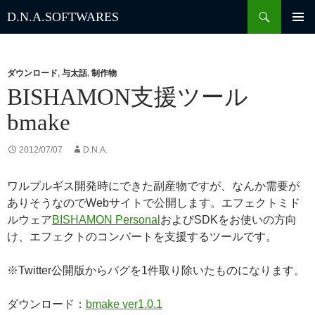
検
D.N.A.
SOFTWARES
索
コ
ン
テ
ン
ダウンロード
,
与太話
,
制作物
ツ
BISHAMON支援ツール
へ
bmake
ス
キ
ッ
2012/07/07
D.N.A.
プ
ワルプルギス開発時にできた副産物ですが、なんか需要が
ありそうなのでWebサイトで公開します。エフェクトミド
ルウェア
BISHAMON Personal
およびSDKをお使いの方向
け、エフェクトのコンバートを支援するツールです。
※Twitter公開版からバグを1件取り除いたものになります。
ダウンロード：
bmake ver1.0.1