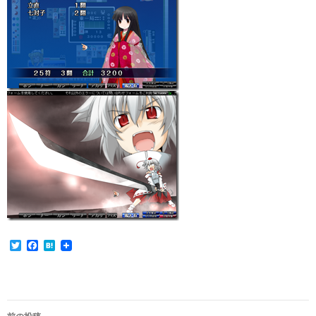
T
F
H
w
a
a
i
c
t
t
e
e
t
b
n
e
o
a
投
r
o