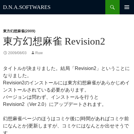
検
D.N.A.
SOFTWARES
索
コ
ン
テ
ン
東方幻想麻雀(2009)
ツ
東方幻想麻雀 Revision2
へ
ス
2009/08/03
Ruw
キ
ッ
タイトルが決まりました。結局「Revision2」ということに
プ
なりました。
Revision2のインストールには東方幻想麻雀があらかじめイ
ンストールされている必要があります。
バージョンは問わず、インストールを行うと
Revision2（Ver 2.0）にアップデートされます。
幻想麻雀ページのほうはコミケ後に(時間があればコミケ前
になんとか)更新しますが、コミケにはなんとか出せそうで
す。