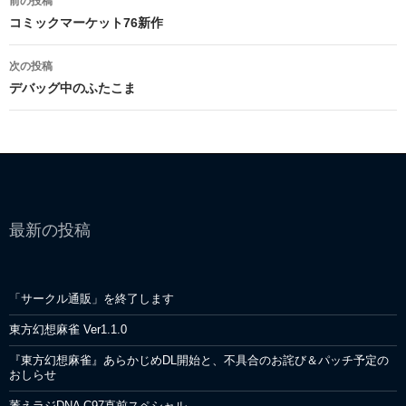
前の投稿
k
稿
コミックマーケット76新作
ナ
次の投稿
ビ
デバッグ中のふたこま
ゲ
ー
シ
ョ
最新の投稿
ン
「サークル通販」を終了します
東方幻想麻雀 Ver1.1.0
『東方幻想麻雀』あらかじめDL開始と、不具合のお詫び＆パッチ予定の
おしらせ
萎えラジDNA C97直前スペシャル