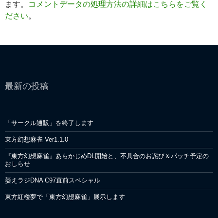
ます。
コメントデータの処理方法の詳細はこちらをご覧く
ださい
。
最新の投稿
「サークル通販」を終了します
東方幻想麻雀 Ver1.1.0
『東方幻想麻雀』あらかじめDL開始と、不具合のお詫び＆パッチ予定の
おしらせ
萎えラジDNA C97直前スペシャル
東方紅楼夢で「東方幻想麻雀」展示します