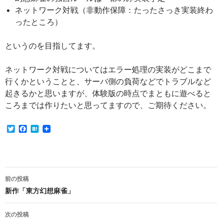
ネットワーク対戦（非動作保障：たったさっき実装終わ
ったところ）
というのを目指してます。
ネットワーク対戦についてはエラー処理の実装がどこまで
行くかということと、サーバ側の負荷などでトラブルなど
起きるかと思いますが、体験版の時点でまともに遊べると
ころまでは作りたいと思ってますので、ご期待ください。
T
F
H
w
a
a
i
c
t
t
e
e
t
b
n
e
o
a
投
r
o
前の投稿
k
稿
新作「東方幻想麻雀」
ナ
次の投稿