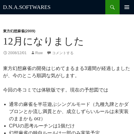
検
D.N.A.
SOFTWARES
索
コ
ン
テ
ン
東方幻想麻雀(2009)
ツ
12月になりました
へ
ス
2008/12/01
Ruw
コメントする
キ
ッ
東方幻想麻雀の開発はじめてまるまる3週間が経過しました
プ
が、今のところ順調な気がします。
今回の冬コミでは体験版です。現在の予想図では
通常の麻雀を半荘遊ぶシングルモード（九種九牌とかダ
ブロンとか流し満貫とか、成立しずらいルールは未実装
のままかも orz）
CPUの思考ルーチンは1個だけ
幻想麻雀の独自ルールは一部のみ実装予定