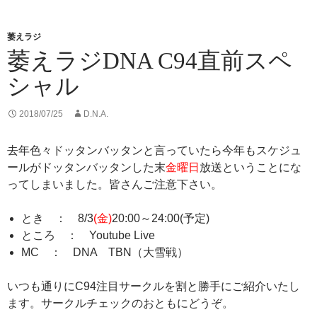
r
o
k
萎えラジ
萎えラジDNA C94直前スペ
シャル
2018/07/25
D.N.A.
去年色々ドッタンバッタンと言っていたら今年もスケジュ
ールがドッタンバッタンした末
金曜日
放送ということにな
ってしまいました。皆さんご注意下さい。
とき ： 8/3
(金)
20:00～24:00(予定)
ところ ： Youtube Live
MC ： DNA TBN（大雪戦）
いつも通りにC94注目サークルを割と勝手にご紹介いたし
ます。サークルチェックのおともにどうぞ。