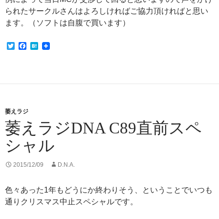
られたサークルさんはよろしければご協力頂ければと思い
ます。（ソフトは自腹で買います）
T
F
H
w
a
a
i
c
t
t
e
e
t
b
n
e
o
a
r
o
k
萎えラジ
萎えラジDNA C89直前スペ
シャル
2015/12/09
D.N.A.
色々あった1年もどうにか終わりそう、ということでいつも
通りクリスマス中止スペシャルです。