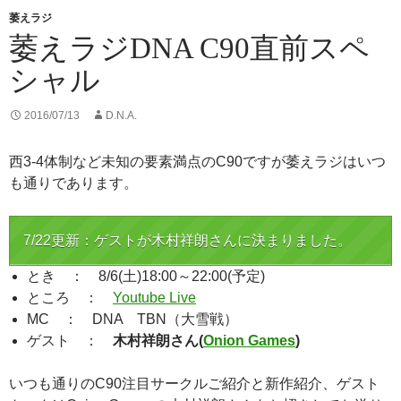
萎えラジ
萎えラジDNA C90直前スペ
シャル
2016/07/13
D.N.A.
西3-4体制など未知の要素満点のC90ですが萎えラジはいつ
も通りであります。
7/22更新：ゲストが木村祥朗さんに決まりました。
とき ： 8/6(土)18:00～22:00(予定)
ところ ：
Youtube Live
MC ： DNA TBN（大雪戦）
ゲスト ：
木村祥朗さん(
Onion Games
)
いつも通りのC90注目サークルご紹介と新作紹介、ゲスト