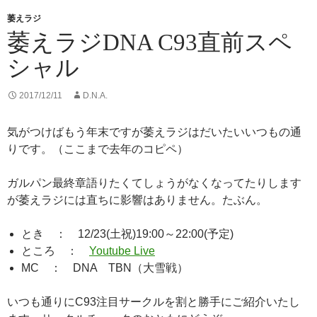
k
萎えラジ
萎えラジDNA C93直前スペ
シャル
2017/12/11
D.N.A.
気がつけばもう年末ですが萎えラジはだいたいいつもの通
りです。（ここまで去年のコピペ）
ガルパン最終章語りたくてしょうがなくなってたりします
が萎えラジには直ちに影響はありません。たぶん。
とき ： 12/23(土祝)19:00～22:00(予定)
ところ ：
Youtube Live
MC ： DNA TBN（大雪戦）
いつも通りにC93注目サークルを割と勝手にご紹介いたし