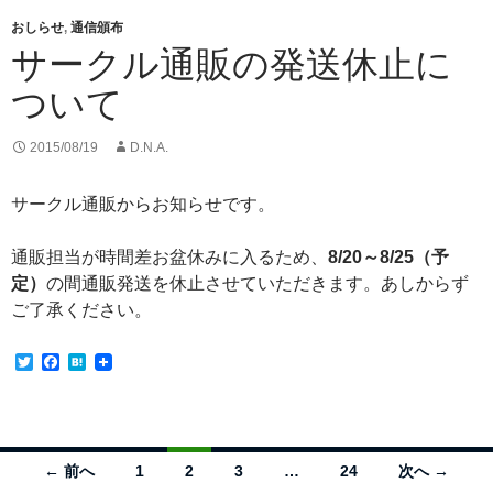
おしらせ
,
通信頒布
サークル通販の発送休止に
ついて
2015/08/19
D.N.A.
サークル通販からお知らせです。
通販担当が時間差お盆休みに入るため、
8/20～8/25（予
定）
の間通販発送を休止させていただきます。あしからず
ご了承ください。
T
F
H
w
a
a
i
c
t
t
e
e
t
b
n
e
o
a
投
r
o
← 前へ
1
2
3
…
24
次へ →
k