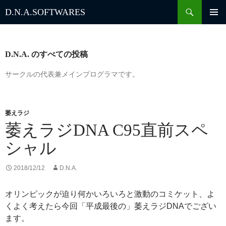
検
D.N.A.
SOFTWARES
索
コ
ン
テ
ン
D.N.A. のすべての投稿
ツ
へ
サークルの代表兼メインプログラマです。
ス
キ
ッ
萎えラジ
プ
萎えラジDNA C95直前スペ
シャル
2018/12/12
D.N.A.
オリンピックが迫り何かいろいろと激動のコミケット、よ
くよく考えたら今回「平成最後の」萎えラジDNAでござい
ます。