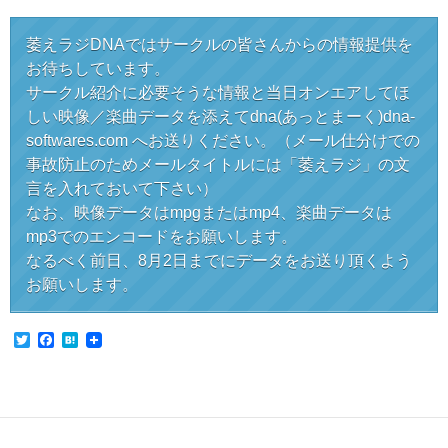
萎えラジDNAではサークルの皆さんからの情報提供を
お待ちしています。
サークル紹介に必要そうな情報と当日オンエアしてほ
しい映像／楽曲データを添えてdna(あっとまーく)dna-
softwares.com へお送りください。（メール仕分けでの
事故防止のためメールタイトルには「萎えラジ」の文
言を入れておいて下さい）
なお、映像データはmpgまたはmp4、楽曲データは
mp3でのエンコードをお願いします。
なるべく前日、8月2日までにデータをお送り頂くよう
お願いします。
T
F
H
w
a
a
i
c
t
t
e
e
t
b
n
e
o
a
r
o