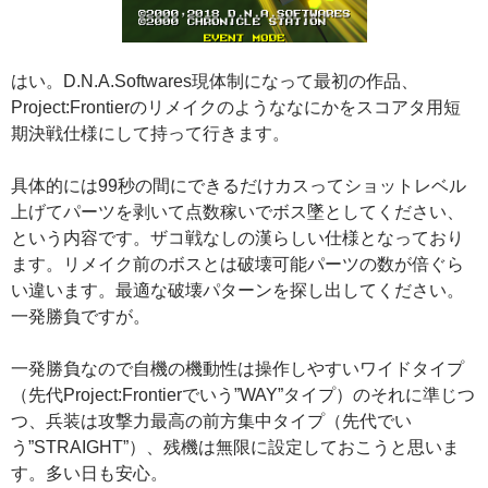
はい。D.N.A.Softwares現体制になって最初の作品、
Project:Frontierのリメイクのようななにかをスコアタ用短
期決戦仕様にして持って行きます。
具体的には99秒の間にできるだけカスってショットレベル
上げてパーツを剥いて点数稼いでボス墜としてください、
という内容です。ザコ戦なしの漢らしい仕様となっており
ます。リメイク前のボスとは破壊可能パーツの数が倍ぐら
い違います。最適な破壊パターンを探し出してください。
一発勝負ですが。
一発勝負なので自機の機動性は操作しやすいワイドタイプ
（先代Project:Frontierでいう”WAY”タイプ）のそれに準じつ
つ、兵装は攻撃力最高の前方集中タイプ（先代でい
う”STRAIGHT”）、残機は無限に設定しておこうと思いま
す。多い日も安心。