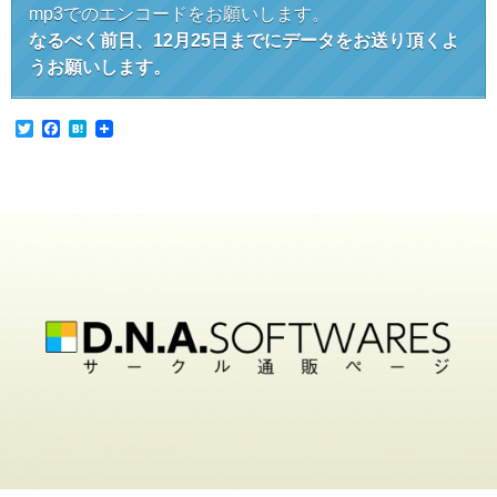
mp3でのエンコードをお願いします。
なるべく前日、12月25日までにデータをお送り頂くよ
うお願いします。
T
F
H
w
a
a
i
c
t
t
e
e
t
b
n
e
o
a
r
o
k