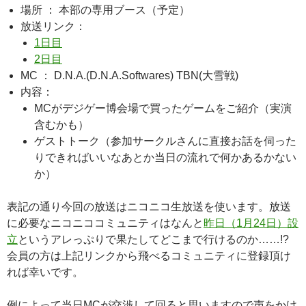
場所 ： 本部の専用ブース（予定）
放送リンク：
1日目
2日目
MC ： D.N.A.(D.N.A.Softwares) TBN(大雪戦)
内容：
MCがデジゲー博会場で買ったゲームをご紹介（実演
含むかも）
ゲストトーク（参加サークルさんに直接お話を伺った
りできればいいなあとか当日の流れで何かあるかない
か）
表記の通り今回の放送はニコニコ生放送を使います。放送
に必要なニコニココミュニティはなんと
昨日（1月24日）設
立
というアレっぷりで果たしてどこまで行けるのか……!?
会員の方は上記リンクから飛べるコミュニティに登録頂け
れば幸いです。
例によって当日MCが交渉して回ると思いますので声をかけ