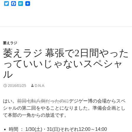
T
F
H
w
a
a
i
c
t
t
e
e
t
b
n
e
o
a
r
o
k
萎えラジ
萎えラジ 幕張で2日間やった
っていいじゃないスペシャ
ル
2016/01/25
D.N.A.
はい。
前回七転八倒だったのに
デジゲー博の会場からスペ
シャルの第二回をやることになりました。準備会企画とし
て本部の一角からの放送です。
時間 ： 1/30(土)・31(日)それぞれ12:00～14:00