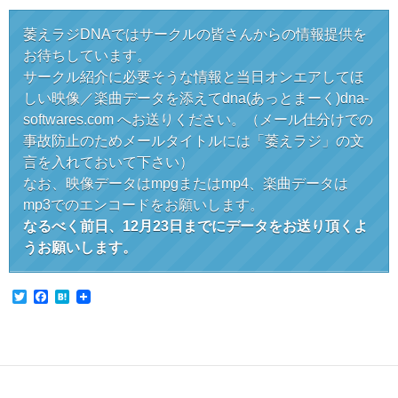
萎えラジDNAではサークルの皆さんからの情報提供を
お待ちしています。
サークル紹介に必要そうな情報と当日オンエアしてほ
しい映像／楽曲データを添えてdna(あっとまーく)dna-
softwares.com へお送りください。（メール仕分けでの
事故防止のためメールタイトルには「萎えラジ」の文
言を入れておいて下さい）
なお、映像データはmpgまたはmp4、楽曲データは
mp3でのエンコードをお願いします。
なるべく前日、12月23日までにデータをお送り頂くよ
うお願いします。
T
F
H
w
a
a
i
c
t
t
e
e
t
b
n
e
o
a
r
o
k