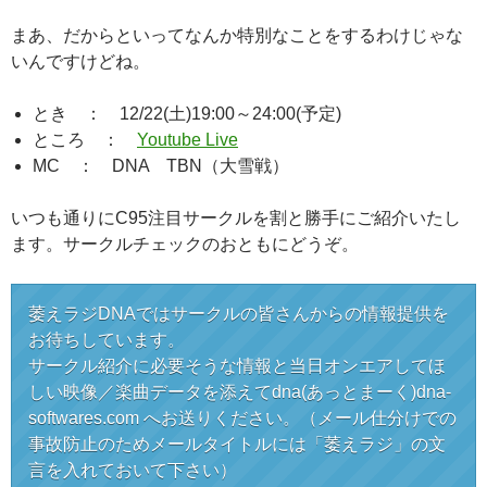
まあ、だからといってなんか特別なことをするわけじゃな
いんですけどね。
とき ： 12/22(土)19:00～24:00(予定)
ところ ：
Youtube Live
MC ： DNA TBN（大雪戦）
いつも通りにC95注目サークルを割と勝手にご紹介いたし
ます。サークルチェックのおともにどうぞ。
萎えラジDNAではサークルの皆さんからの情報提供を
お待ちしています。
サークル紹介に必要そうな情報と当日オンエアしてほ
しい映像／楽曲データを添えてdna(あっとまーく)dna-
softwares.com へお送りください。（メール仕分けでの
事故防止のためメールタイトルには「萎えラジ」の文
言を入れておいて下さい）