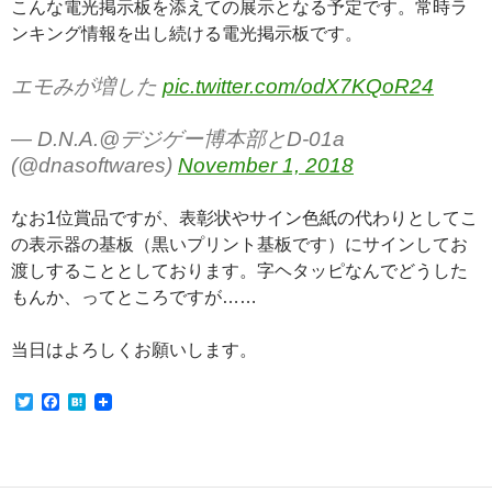
こんな電光掲示板を添えての展示となる予定です。常時ラ
ンキング情報を出し続ける電光掲示板です。
エモみが増した
pic.twitter.com/odX7KQoR24
— D.N.A.@デジゲー博本部とD-01a
(@dnasoftwares)
November 1, 2018
なお1位賞品ですが、表彰状やサイン色紙の代わりとしてこ
の表示器の基板（黒いプリント基板です）にサインしてお
渡しすることとしております。字ヘタッピなんでどうした
もんか、ってところですが……
当日はよろしくお願いします。
T
F
H
w
a
a
i
c
t
t
e
e
t
b
n
e
o
a