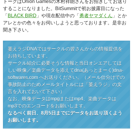
トークはOnion Gamesの木村祥朗さんをお招きしてお送り
することになりました。BitSummitで初お披露目になった
「
BLACK BIRD
」や現在配信中の「
勇者ヤマダくん
」とか
アレとかの色々をお伺いしようと思っております。是非お
聞き下さい。
萎えラジDNAではサークルの皆さんからの情報提供を
お待ちしています。
サークル紹介に必要そうな情報と当日オンエアしてほ
しい映像／楽曲データを添えてdna(あっとまーく)dna-
softwares.com へお送りください。（メール仕分けでの
事故防止のためメールタイトルには「萎えラジ」の文
言を入れておいて下さい）
なお、映像データはmpgまたはmp4、楽曲データは
mp3でのエンコードをお願いします。
なるべく前日、8月5日までにデータをお送り頂くよう
お願いします。