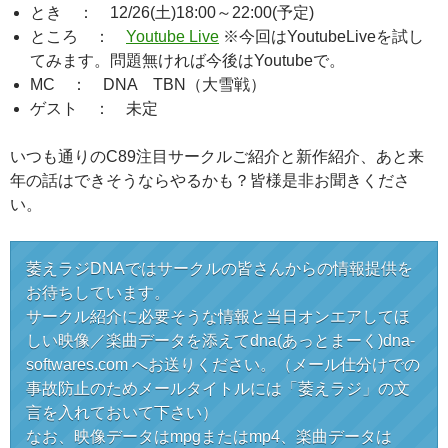
とき ： 12/26(土)18:00～22:00(予定)
ところ ：
Youtube Live
※今回はYoutubeLiveを試し
てみます。問題無ければ今後はYoutubeで。
MC ： DNA TBN（大雪戦）
ゲスト ： 未定
いつも通りのC89注目サークルご紹介と新作紹介、あと来
年の話はできそうならやるかも？皆様是非お聞きくださ
い。
萎えラジDNAではサークルの皆さんからの情報提供を
お待ちしています。
サークル紹介に必要そうな情報と当日オンエアしてほ
しい映像／楽曲データを添えてdna(あっとまーく)dna-
softwares.com へお送りください。（メール仕分けでの
事故防止のためメールタイトルには「萎えラジ」の文
言を入れておいて下さい）
なお、映像データはmpgまたはmp4、楽曲データは