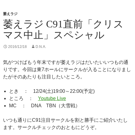
r
o
k
萎えラジ
萎えラジ C91直前「クリス
マス中止」スペシャル
2016/12/18
D.N.A.
気がつけばもう年末ですが萎えラジはだいたいいつもの通
りです。今回は東7ホールにサークルが入ることになりまし
たがそのあたりも注目したいところ。
とき ： 12/24(土)19:00～22:00(予定)
ところ ：
Youtube Live
MC ： DNA TBN（大雪戦）
いつも通りにC91注目サークルを割と勝手にご紹介いたし
ます。サークルチェックのおともにどうぞ。