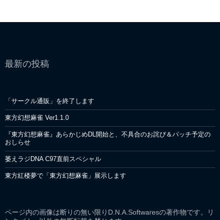
稿
ナ
ビ
ゲ
最新の投稿
ー
シ
「サークル通販」を終了します
ョ
東方幻想麻雀 Ver1.1.0
ン
『東方幻想麻雀』あらかじめDL開始と、不具合のお詫び＆パッチ予定の
おしらせ
萎えラジDNA C97直前スペシャル
東方紅楼夢で「東方幻想麻雀」展示します
ページ内の画像は断りの無い限りD.N.A.Softwaresの著作物です。リ