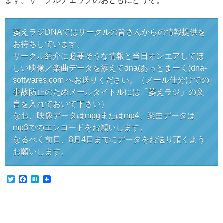
ます。サークルチェックのおともにどうぞ。
萎えラジDNAではサークルの皆さんからの情報提供を
お待ちしています。
サークル紹介に必要そうな情報と当日オンエアしてほ
しい映像／楽曲データを添えてdna(あっとまーく)dna-
softwares.com へお送りください。（メール仕分けでの
事故防止のためメールタイトルには「萎えラジ」の文
言を入れておいて下さい）
なお、映像データはmpgまたはmp4、楽曲データは
mp3でのエンコードをお願いします。
なるべく前日、8月4日までにデータをお送り頂くよう
お願いします。
T
F
H
w
a
a
i
c
t
t
e
e
t
b
n
e
o
a