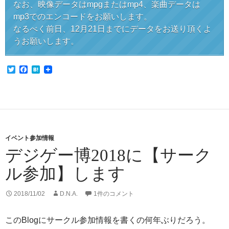
なお、映像データはmpgまたはmp4、楽曲データは
mp3でのエンコードをお願いします。
なるべく前日、12月21日までにデータをお送り頂くよ
うお願いします。
T
F
H
w
a
a
i
c
t
t
e
e
t
b
n
e
o
a
r
o
k
イベント参加情報
デジゲー博2018に【サーク
ル参加】します
2018/11/02
D.N.A.
1件のコメント
このBlogにサークル参加情報を書くの何年ぶりだろう。