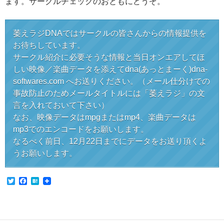
ます。サークルチェックのおともにどうぞ。
萎えラジDNAではサークルの皆さんからの情報提供を
お待ちしています。
サークル紹介に必要そうな情報と当日オンエアしてほ
しい映像／楽曲データを添えてdna(あっとまーく)dna-
softwares.com へお送りください。（メール仕分けでの
事故防止のためメールタイトルには「萎えラジ」の文
言を入れておいて下さい）
なお、映像データはmpgまたはmp4、楽曲データは
mp3でのエンコードをお願いします。
なるべく前日、12月22日までにデータをお送り頂くよ
うお願いします。
T
F
H
w
a
a
i
c
t
t
e
e
t
b
n
e
o
a