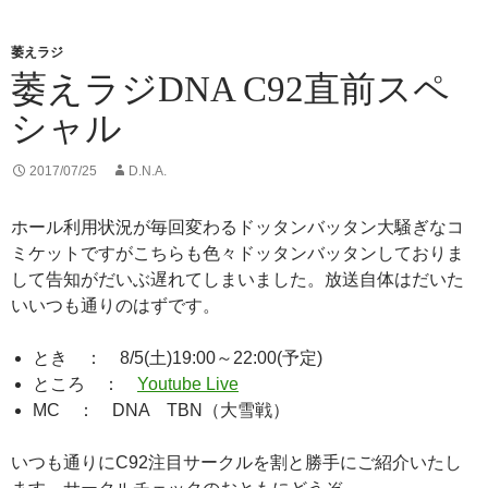
r
o
k
萎えラジ
萎えラジDNA C92直前スペ
シャル
2017/07/25
D.N.A.
ホール利用状況が毎回変わるドッタンバッタン大騒ぎなコ
ミケットですがこちらも色々ドッタンバッタンしておりま
して告知がだいぶ遅れてしまいました。放送自体はだいた
いいつも通りのはずです。
とき ： 8/5(土)19:00～22:00(予定)
ところ ：
Youtube Live
MC ： DNA TBN（大雪戦）
いつも通りにC92注目サークルを割と勝手にご紹介いたし