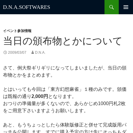
検
D.N.A.
SOFTWARES
索
コ
ン
テ
ン
イベント参加情報
ツ
当日の頒布物とかについて
へ
ス
2009/03/07
D.N.A.
キ
ッ
さて、例大祭ギリギリになってしまいましたが、当日の頒
プ
布物とかをまとめます。
とはいっても今回は「東方幻想麻雀」１種のみです。頒価
は既報の通り
2,000円
となります。
おつりの準備量が多くないので、あらかじめ1000円札2枚
をご用意下さいますようお願いします。
あと、もうちょっとしたら体験版修正と併せて完成版用パ
ッチを公開します。すでに購入予定の方は先にそっちもダ