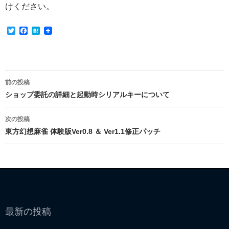
けください。
T
F
H
w
a
a
i
c
t
t
e
e
t
b
n
e
o
a
投
r
o
前の投稿
k
稿
ショップ委託の詳細と起動時シリアルキーについて
ナ
次の投稿
ビ
東方幻想麻雀 体験版Ver0.8 ＆ Ver1.1修正パッチ
ゲ
ー
シ
ョ
最新の投稿
ン